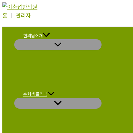
콘
텐
홈
│
관리자
츠
로
한의원소개
건
너
뛰
기
수험생 클리닉